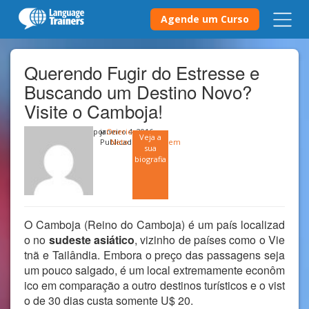
Agende um Curso
Querendo Fugir do Estresse e
Buscando um Destino Novo?
Visite o Camboja!
por
janeiro 4, 2016
Onerio
Veja a
Publicado em
Neto
Viagem
sua
biografia
O Camboja (Reino do Camboja) é um país localizad
o no
sudeste asiático
, vizinho de países como o Vie
tnã e Tailândia. Embora o preço das passagens seja
um pouco salgado, é um local extremamente econôm
ico em comparação a outro destinos turísticos e o vist
o de 30 dias custa somente U$ 20.