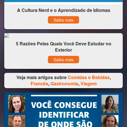
A Cultura Nerd e o Aprendizado de Idiomas
Saiba mais
5 Razões Pelas Quais Você Deve Estudar no
Exterior
Saiba mais
Veja mais artigos sobre
Comidas e Bebidas
,
Francês
,
Gastronomia
,
Viagem