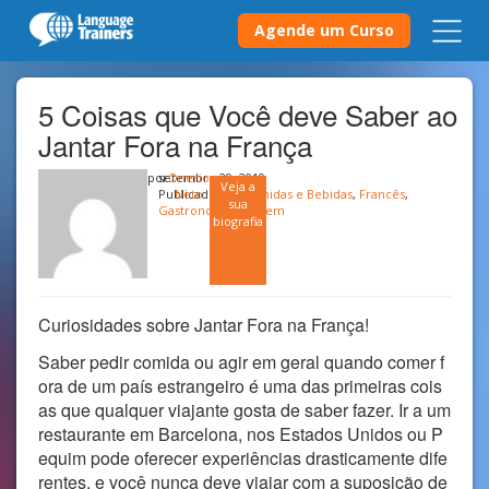
Agende um Curso
5 Coisas que Você deve Saber ao
Jantar Fora na França
por
setembro 29, 2019
Onerio
Veja a
Publicado em
Neto
Comidas e Bebidas
,
Francês
,
sua
Gastronomia
,
Viagem
biografia
Curiosidades sobre Jantar Fora na França!
Saber pedir comida ou agir em geral quando comer f
ora de um país estrangeiro é uma das primeiras cois
as que qualquer viajante gosta de saber fazer. Ir a um
restaurante em Barcelona, nos Estados Unidos ou P
equim pode oferecer experiências drasticamente dife
rentes, e você nunca deve viajar com a suposição de