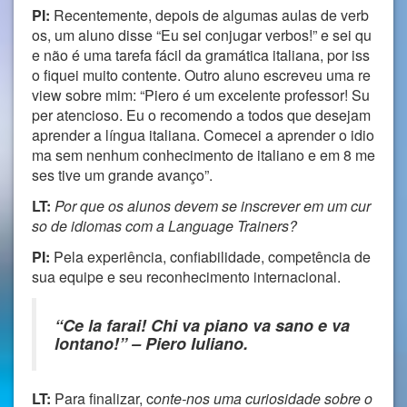
PI:
Recentemente, depois de algumas aulas de verb
os, um aluno disse “Eu sei conjugar verbos!” e sei qu
e não é uma tarefa fácil da gramática italiana, por iss
o fiquei muito contente. Outro aluno escreveu uma re
view sobre mim: “Piero é um excelente professor! Su
per atencioso. Eu o recomendo a todos que desejam
aprender a língua italiana. Comecei a aprender o idio
ma sem nenhum conhecimento de italiano e em 8 me
ses tive um grande avanço”.
LT:
Por que os alunos devem se inscrever em um cur
so de idiomas com a Language Trainers?
PI:
Pela experiência, confiabilidade, competência de
sua equipe e seu reconhecimento internacional.
“Ce la farai! Chi va piano va sano e va
lontano!” – Piero Iuliano.
LT:
Para finalizar, c
onte-nos uma curiosidade sobre o