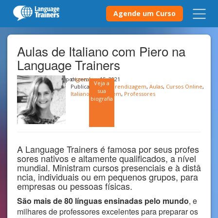
Agende um Curso
Aulas de Italiano com Piero na
Language Trainers
por
dezembro 15, 2021
Ignez
Veja a
Publicado em
Aprendizagem
,
Aulas
,
Cursos Online
,
sua
Italiano
,
Linguagem
,
Professores
biografia
A Language Trainers é famosa por seus profes
sores nativos e altamente qualificados, a nível
mundial. Ministram cursos presenciais e à distâ
ncia, individuais ou em pequenos grupos, para
empresas ou pessoas físicas.
São mais de 80 línguas ensinadas pelo mundo
, e
milhares de professores excelentes para preparar os