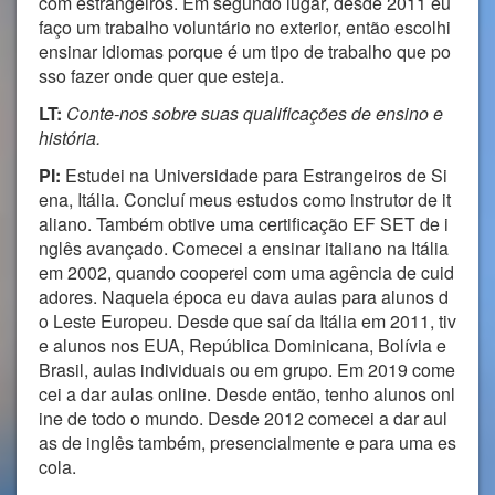
com estrangeiros. Em segundo lugar, desde 2011 eu
faço um trabalho voluntário no exterior, então escolhi
ensinar idiomas porque é um tipo de trabalho que po
sso fazer onde quer que esteja.
LT:
Conte-nos sobre suas qualificações de ensino e
história.
PI:
Estudei na Universidade para Estrangeiros de Si
ena, Itália. Concluí meus estudos como instrutor de it
aliano. Também obtive uma certificação EF SET de i
nglês avançado. Comecei a ensinar italiano na Itália
em 2002, quando cooperei com uma agência de cuid
adores. Naquela época eu dava aulas para alunos d
o Leste Europeu. Desde que saí da Itália em 2011, tiv
e alunos nos EUA, República Dominicana, Bolívia e
Brasil, aulas individuais ou em grupo. Em 2019 come
cei a dar aulas online. Desde então, tenho alunos onl
ine de todo o mundo. Desde 2012 comecei a dar aul
as de inglês também, presencialmente e para uma es
cola.