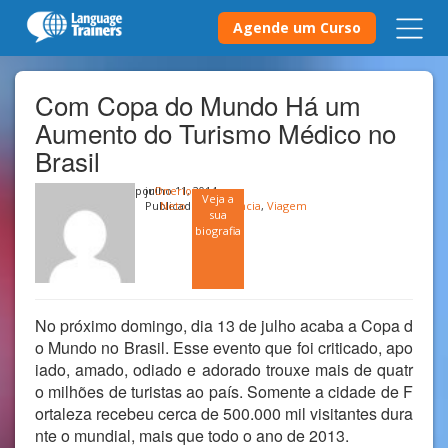
Agende um Curso
Com Copa do Mundo Há um
Aumento do Turismo Médico no
Brasil
por
julho 11, 2014
Onerio
Veja a
Publicado em
Neto
Ciência
,
Viagem
sua
biografia
No próximo domingo, dia 13 de julho acaba a Copa d
o Mundo no Brasil. Esse evento que foi criticado, apo
iado, amado, odiado e adorado trouxe mais de quatr
o milhões de turistas ao país. Somente a cidade de F
ortaleza recebeu cerca de 500.000 mil visitantes dura
nte o mundial, mais que todo o ano de 2013.