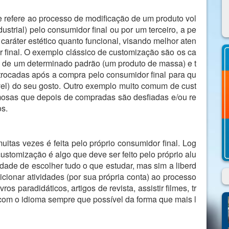
e refere ao processo de modificação de um produto vol
trial) pelo consumidor final ou por um terceiro, a pe
 caráter estético quanto funcional, visando melhor aten
 final. O exemplo clássico de customização são os ca
o de um determinado padrão (um produto de massa) e t
 trocadas após a compra pelo consumidor final para qu
vel) do seu gosto. Outro exemplo muito comum de cust
mosas que depois de compradas são desfiadas e/ou re
os.
tas vezes é feita pelo próprio consumidor final. Log
customização é algo que deve ser feito pelo próprio alu
rdade de escolher tudo o que estudar, mas sim a liberd
cionar atividades (por sua própria conta) ao processo
ros paradidáticos, artigos de revista, assistir filmes, tr
 com o idioma sempre que possível da forma que mais l