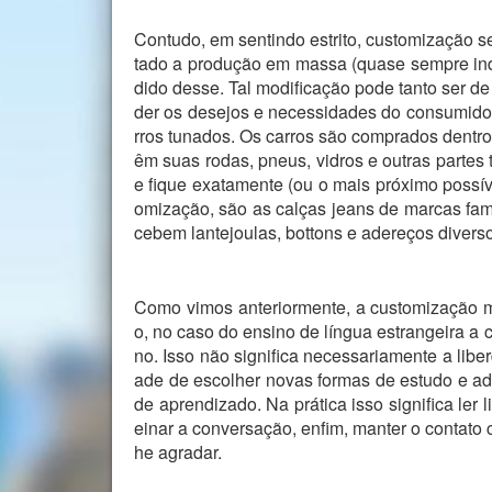
Contudo, em sentindo estrito, customização s
tado a produção em massa (quase sempre indus
dido desse. Tal modificação pode tanto ser de
der os desejos e necessidades do consumidor
rros tunados. Os carros são comprados dentr
êm suas rodas, pneus, vidros e outras partes
e fique exatamente (ou o mais próximo possí
omização, são as calças jeans de marcas fa
cebem lantejoulas, bottons e adereços divers
Como vimos anteriormente, a customização mui
o, no caso do ensino de língua estrangeira a 
no. Isso não significa necessariamente a libe
ade de escolher novas formas de estudo e adi
de aprendizado. Na prática isso significa ler liv
einar a conversação, enfim, manter o contato
he agradar.