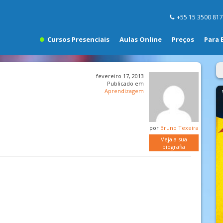
+55 15 3500 81
Cursos Presenciais
Aulas Online
Preços
Para 
fevereiro 17, 2013
Publicado em
Aprendizagem
por
Bruno Texeira
Veja a sua
biografia