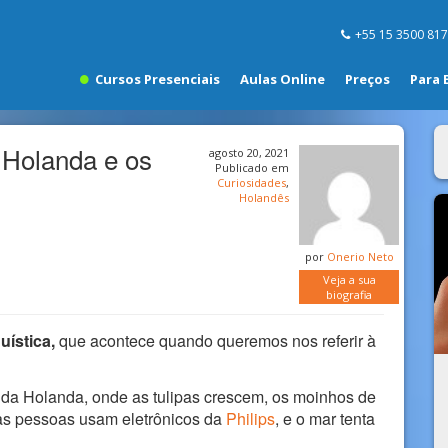
+55 15 3500 81
Cursos Presenciais
Aulas Online
Preços
Para 
 Holanda e os
agosto 20, 2021
Publicado em
Curiosidades
,
Holandês
por
Onerio Neto
Veja a sua
biografia
guística,
que acontece quando queremos nos referir à
 da Holanda, onde as tulipas crescem, os moinhos de
 as pessoas usam eletrônicos da
Philips
, e o mar tenta