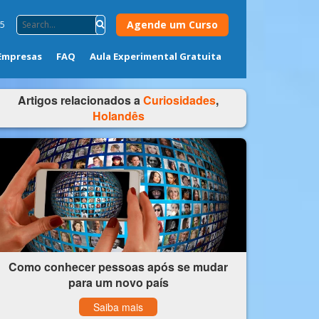
Agende um Curso
75
Empresas
FAQ
Aula Experimental Gratuita
Artigos relacionados a
Curiosidades
,
Holandês
Como conhecer pessoas após se mudar
para um novo país
Saiba mais