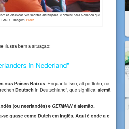
 com as clássicas vestimentas alaranjadas, e detalhe para o chapéu que
OLLAND – Imagem:
Flickr
 ilustra bem a situação:
rlanders in Nederland”
ês nos Países Baixos
. Enquanto isso, ali pertinho, na
rechen
Deutsch
in Deutschland”, que significa:
alemã
andês (ou neerlandês) e
GERMAN
é alemão.
-se quase como Dutch em Inglês. Aqui é onde a c