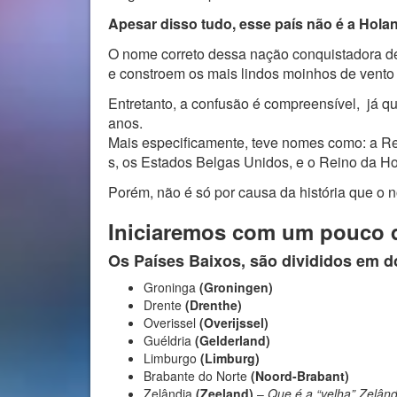
Apesar disso tudo, esse país não é a Hola
O nome correto dessa nação conquistadora d
e constroem os mais lindos moinhos de vento
Entretanto, a confusão é compreensível, já qu
anos.
Mais especificamente, teve nomes como: a Re
s, os Estados Belgas Unidos, e o Reino da H
Porém, não é só por causa da história que o 
Iniciaremos com um pouco d
Os Países Baixos, são divididos em d
Groninga
(Groningen)
Drente
(Drenthe)
Overissel
(Overijssel)
Guéldria
(Gelderland)
Limburgo
(Limburg)
Brabante do Norte
(Noord-Brabant)
Zelândia
(Zeeland)
–
Que é a “velha” Zelând