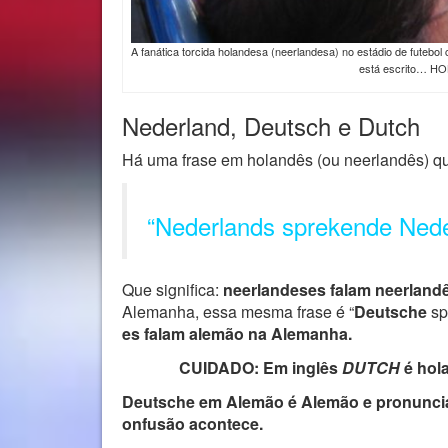
A fanática torcida holandesa (neerlandesa) no estádio de futebol
está escrito… H
Nederland, Deutsch e Dutch
Há uma frase em holandês (ou neerlandês) que
“Nederlands sprekende Nede
Que significa:
neerlandeses falam neerland
Alemanha, essa mesma frase é “
Deutsche
sp
es falam alemão na Alemanha.
CUIDADO: Em inglês
DUTCH
é hol
Deutsche em Alemão é Alemão e pronuncia
onfusão acontece.