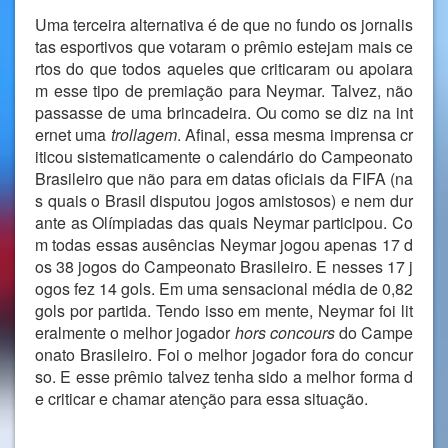
Uma terceira alternativa é de que no fundo os jornalis
tas esportivos que votaram o prêmio estejam mais ce
rtos do que todos aqueles que criticaram ou apoiara
m esse tipo de premiação para Neymar. Talvez, não
passasse de uma brincadeira. Ou como se diz na int
ernet uma
trollagem
. Afinal, essa mesma imprensa cr
iticou sistematicamente o calendário do Campeonato
Brasileiro que não para em datas oficiais da FIFA (na
s quais o Brasil disputou jogos amistosos) e nem dur
ante as Olímpiadas das quais Neymar participou. Co
m todas essas ausências Neymar jogou apenas 17 d
os 38 jogos do Campeonato Brasileiro. E nesses 17 j
ogos fez 14 gols. Em uma sensacional média de 0,82
gols por partida. Tendo isso em mente, Neymar foi lit
eralmente o melhor jogador
hors concours
do Campe
onato Brasileiro. Foi o melhor jogador fora do concur
so. E esse prêmio talvez tenha sido a melhor forma d
e criticar e chamar atenção para essa situação.