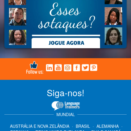
Siga-nos!
MUNDIAL
AUSTRÁLIA E NOVA ZELÂNDIA
·
BRASIL
·
ALEMANHA
·