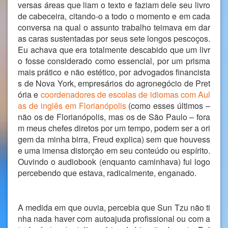
versas áreas que liam o texto e faziam dele seu livro
de cabeceira, citando-o a todo o momento e em cada
conversa na qual o assunto trabalho teimava em dar
as caras sustentadas por seus sete longos pescoços.
Eu achava que era totalmente descabido que um livr
o fosse considerado como essencial, por um prisma
mais prático e não estético, por advogados financista
s de Nova York, empresários do agronegócio de Pret
ória e
coordenadores de escolas de idiomas com Aul
as de inglês em Florianópolis
(como esses últimos –
não os de Florianópolis, mas os de São Paulo – fora
m meus chefes diretos por um tempo, podem ser a ori
gem da minha birra, Freud explica) sem que houvess
e uma imensa distorção em seu conteúdo ou espírito.
Ouvindo o audiobook (enquanto caminhava) fui logo
percebendo que estava, radicalmente, enganado.
A medida em que ouvia, percebia que Sun Tzu não ti
nha nada haver com autoajuda profissional ou com a