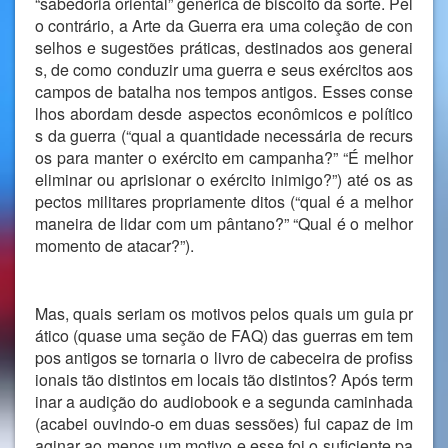
“sabedoria oriental” genérica de biscoito da sorte. Pel
o contrário, a Arte da Guerra era uma coleção de con
selhos e sugestões práticas, destinados aos generai
s, de como conduzir uma guerra e seus exércitos aos
campos de batalha nos tempos antigos. Esses conse
lhos abordam desde aspectos econômicos e político
s da guerra (“qual a quantidade necessária de recurs
os para manter o exército em campanha?” “É melhor
eliminar ou aprisionar o exército inimigo?”) até os as
pectos militares propriamente ditos (“qual é a melhor
maneira de lidar com um pântano?” “Qual é o melhor
momento de atacar?”).
Mas, quais seriam os motivos pelos quais um guia pr
ático (quase uma seção de FAQ) das guerras em tem
pos antigos se tornaria o livro de cabeceira de profiss
ionais tão distintos em locais tão distintos? Após term
inar a audição do audiobook e a segunda caminhada
(acabei ouvindo-o em duas sessões) fui capaz de im
aginar ao menos um motivo e esse foi o suficiente pa