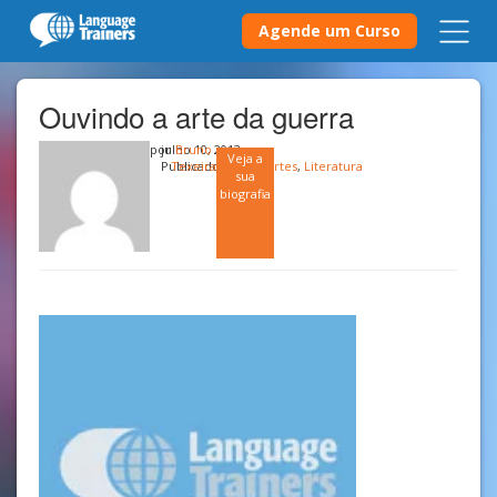
Agende um Curso
Ouvindo a arte da guerra
por
julho 10, 2013
Bruno
Veja a
Publicado em
Texeira
Esportes
,
Literatura
sua
biografia