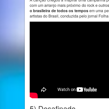
com um arranjo mais próximo do rock e outr
o brasileira de todos os tempos
em uma pesq
artistas do Brasil, conduzida pelo jornal Folh
5) Desafinado