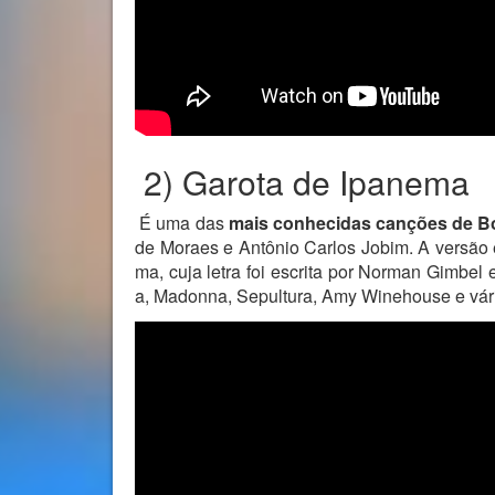
2) Garota de Ipanema
É uma das
mais conhecidas canções de 
de Moraes e Antônio Carlos Jobim. A versão 
ma, cuja letra foi escrita por Norman Gimbel 
a, Madonna, Sepultura, Amy Winehouse e vário