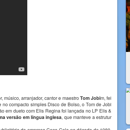
, músico, arranjador, cantor e maestro
Tom Jobi
m, fei
te no compacto simples Disco de Bolso, o Tom de Jobi
o em dueto com Elis Regina foi lançada no LP Elis &
 versão em língua inglesa
, que manteve a estrutur
blicitária da empresa Coca-Cola na década de 1980,