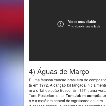
4) Águas de Março
É uma famosa canção brasileira do compositor
ta em 1972. A canção foi lançada inicialmen
m e o Tal de João Bosco. Em 1974, uma versã
Tom. Posteriormente,
Tom Jobim compôs uma
a e a metáfora central do significado da letra.
A canção chegou a inspirar uma campanha pu