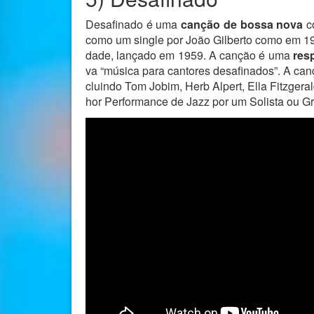
Desafinado é uma
canção de bossa nova
c
como um single por João Gilberto como em 19
dade, lançado em 1959. A canção é uma
res
va “música para cantores desafinados”. A canç
cluindo Tom Jobim, Herb Alpert, Ella Fitzge
hor Performance de Jazz por um Solista ou 