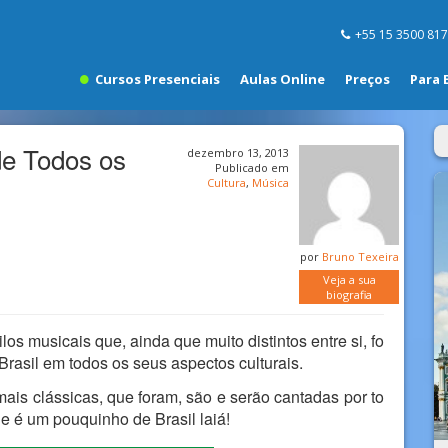
+55 15 3500 81
Cursos Presenciais
Aulas Online
Preços
Para 
de Todos os
dezembro 13, 2013
Publicado em
Cultura
,
Música
por
Bruno Texeira
Veja a sua
biografia
ilos musicais que, ainda que muito distintos entre si, fo
Brasil em todos os seus aspectos culturais.
ais clássicas, que foram, são e serão cantadas por to
ue é um pouquinho de Brasil laiá!