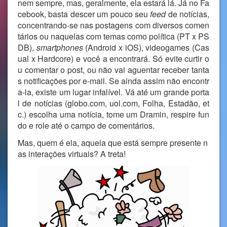
nem sempre, mas, geralmente, ela estará lá. Já no Fa
cebook, basta descer um pouco seu
feed
de notícias,
concentrando-se nas postagens com diversos comen
tários ou naquelas com temas como política (PT x PS
DB),
smartphones
(Android x iOS), videogames (Cas
ual x Hardcore) e você a encontrará. Só evite curtir o
u comentar o post, ou não vai aguentar receber tanta
s notificações por e-mail. Se ainda assim não encontr
a-la, existe um lugar infalível. Vá até um grande porta
l de notícias (globo.com, uol.com, Folha, Estadão, et
c.) escolha uma notícia, tome um Dramin, respire fun
do e role até o campo de comentários.
Mas, quem é ela, aquela que está sempre presente n
as interações virtuais? A treta!