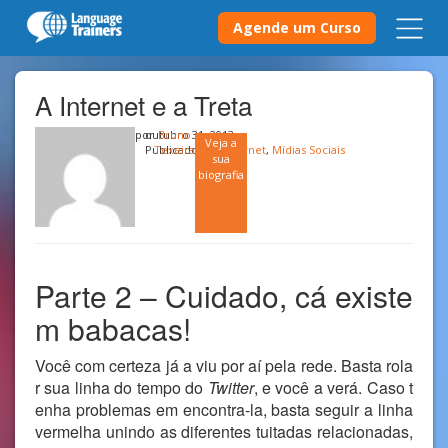
Agende um Curso
A Internet e a Treta
por
outubro 31, 2013
Bruno
Veja a
Publicado em
Texeira
Internet
,
Mídias Sociais
sua
biografia
Parte 2 – Cuidado, cá existe
m babacas!
Você com certeza já a viu por aí pela rede. Basta rola
r sua linha do tempo do
Twitter
, e você a verá. Caso t
enha problemas em encontra-la, basta seguir a linha
vermelha unindo as diferentes tuitadas relacionadas,