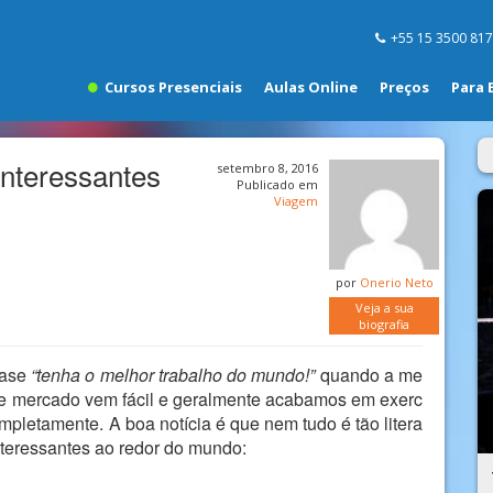
+55 15 3500 81
Cursos Presenciais
Aulas Online
Preços
Para 
Interessantes
setembro 8, 2016
Publicado em
Viagem
por
Onerio Neto
Veja a sua
biografia
rase
“tenha o melhor trabalho do mundo!”
quando a me
 mercado vem fácil e geralmente acabamos em exerc
mpletamente. A boa notícia é que nem tudo é tão litera
nteressantes ao redor do mundo: