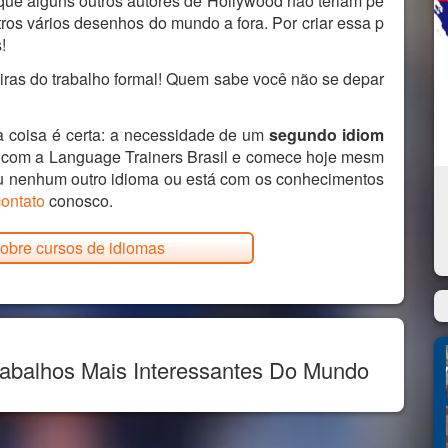
ue alguns outros autores de Hollywood não teriam pe
ros vários desenhos do mundo a fora. Por criar essa p
!
reiras do trabalho formal! Quem sabe você não se depar
 coisa é certa: a necessidade de um
segundo idiom
 com a Language Trainers Brasil e comece hoje mesm
u nenhum outro idioma ou está com os conhecimentos
contato
conosco.
obre cursos de idiomas
rabalhos Mais Interessantes Do Mundo