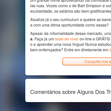
um grande nome aproveitando da intimidade q
las ruas. Vozes como o de Bart Simpson e out
eculiaridade, os salários são bem gratificantes
Atualize já o seu curriculum e quebre as bar
a com uma ótima oportunidade como essas?
Apesar da informalidade desse mercado, uma
a
. Faça já um
teste de nível
on-line e GRÁTIS
o a aprender uma nova língua! Nunca estudo
bem enferrujados? Entre em diretamente em
Consulte-nos s
Comentários sobre Alguns Dos T