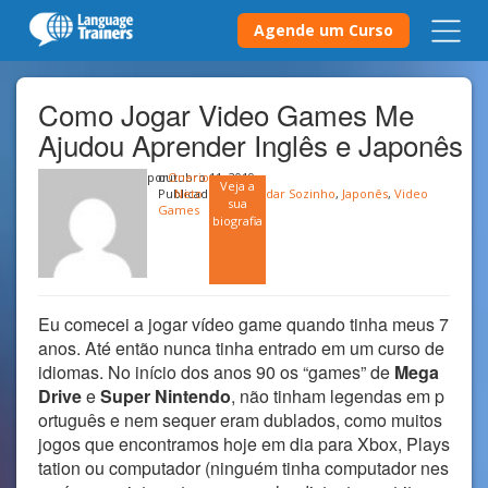
Agende um Curso
Como Jogar Video Games Me
Ajudou Aprender Inglês e Japonês
por
outubro 11, 2019
Onerio
Veja a
Publicado em
Neto
Estudar Sozinho
,
Japonês
,
Video
sua
Games
biografia
Eu comecei a jogar vídeo game quando tinha meus 7
anos. Até então nunca tinha entrado em um curso de
idiomas. No início dos anos 90 os “games” de
Mega
Drive
e
Super Nintendo
, não tinham legendas em p
ortuguês e nem sequer eram dublados, como muitos
jogos que encontramos hoje em dia para Xbox, Plays
tation ou computador (ninguém tinha computador nes