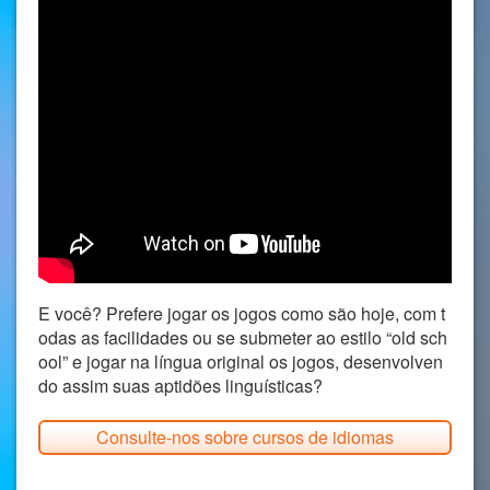
E você? Prefere jogar os jogos como são hoje, com t
odas as facilidades ou se submeter ao estilo “old sch
ool” e jogar na língua original os jogos, desenvolven
do assim suas aptidões linguísticas?
Consulte-nos sobre cursos de idiomas