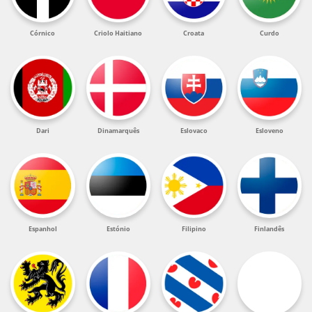
Córnico
Criolo Haitiano
Croata
Curdo
Dari
Dinamarquês
Eslovaco
Esloveno
Espanhol
Estónio
Filipino
Finlandês