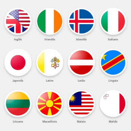
Inglês
Irlandês
Islandês
Italiano
Japonês
Latim
Letão
Lingala
Lituano
Macedônio
Malaio
Maltês