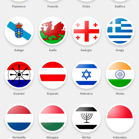
Flamenco
Francês
Frísio
Gaélico
Galego
Galês
Geórgio
Grego
Guaraní
Gujarati
Hebraico
Hindu
Holandês
Húngaro
Ídiche
Indonésio