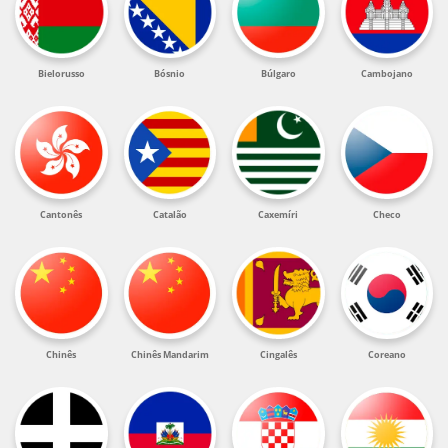
Bielorusso
Bósnio
Búlgaro
Cambojano
Cantonês
Catalão
Caxemíri
Checo
Chinês
Chinês Mandarim
Cingalês
Coreano