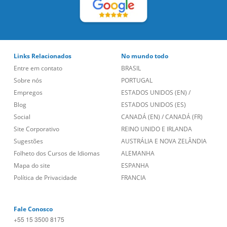
Links Relacionados
No mundo todo
Entre em contato
BRASIL
Sobre nós
PORTUGAL
Empregos
ESTADOS UNIDOS (EN)
/
Blog
ESTADOS UNIDOS (ES)
Social
CANADÁ (EN)
/
CANADÁ (FR)
Site Corporativo
REINO UNIDO E IRLANDA
Sugestões
AUSTRÁLIA E NOVA ZELÂNDIA
Folheto dos Cursos de Idiomas
ALEMANHA
Mapa do site
ESPANHA
Política de Privacidade
FRANCIA
Fale Conosco
+55 15 3500 8175
Alameda Vicente Pinzon, 173 - 4º andar, Vila Olímpia - São Paulo/SP
CEP 04547-130