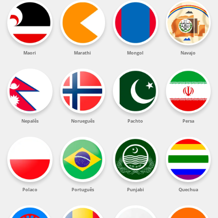
Maori
Marathi
Mongol
Navajo
Nepalês
Norueguês
Pachto
Persa
Polaco
Português
Punjabi
Quechua