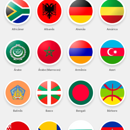
Africâner
Albanês
Alemão
Amárico
Árabe
Árabe (Marrocos)
Armênio
Azeri
Balinês
Basco
Bengali
Bérbere