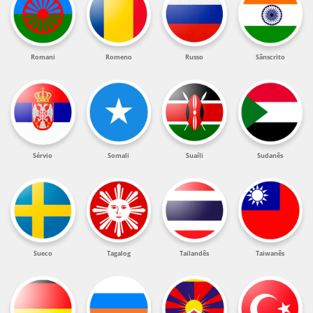
Romani
Romeno
Russo
Sânscrito
Sérvio
Somali
Suaíli
Sudanês
Sueco
Tagalog
Tailandês
Taiwanês