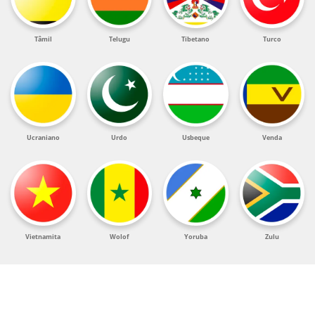
Tâmil
Telugu
Tibetano
Turco
Ucraniano
Urdo
Usbeque
Venda
Vietnamita
Wolof
Yoruba
Zulu