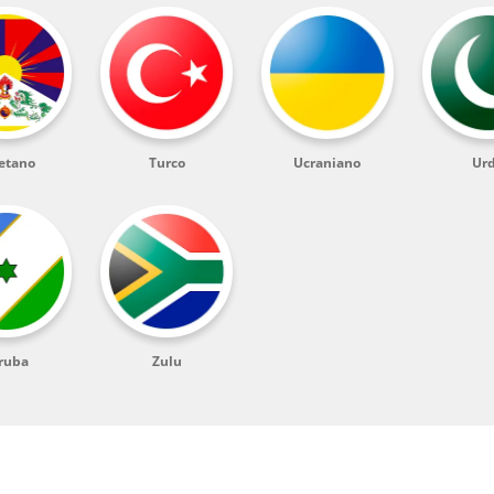
etano
Turco
Ucraniano
Ur
ruba
Zulu