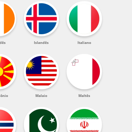
ndês
Islandês
Italiano
ônio
Malaio
Maltês