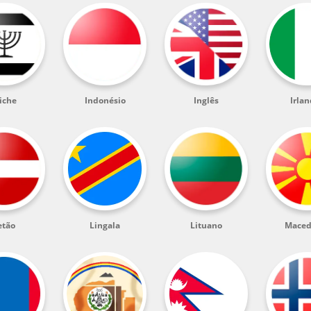
iche
Indonésio
Inglês
Irla
etão
Lingala
Lituano
Maced