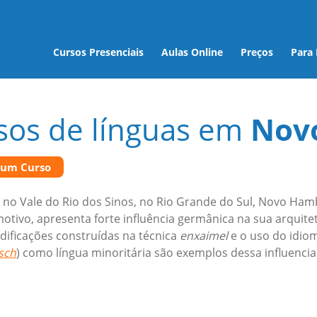
Cursos Presenciais
Aulas Online
Preços
Para
sos de línguas em
Nov
 um Curso
 no Vale do Rio dos Sinos, no Rio Grande do Sul, Novo Ham
otivo, apresenta forte influência germânica na sua arquit
dificações construídas na técnica
enxaimel
e o uso do idio
sch
) como língua minoritária são exemplos dessa influenci