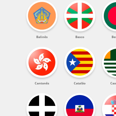
Balinês
Basco
Be
Cantonês
Catalão
Cax