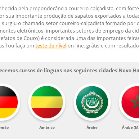
ecida pela preponderância coureiro-calçadista, com forte 
por sua importante produção de sapatos exportados a toda
a, surgiu o chamado setor coureiro-calçadista formado por
onentes eletrônicos, importantes setores de emprego da ci
rtefatos de Couro) é considerada uma das importantes feira
asil ou faça um
teste de nível
on-line, grátis e com resultad
ecemos cursos de línguas nas seguintes cidades Novo 
emão
Amárico
Árabe
Árabe (M