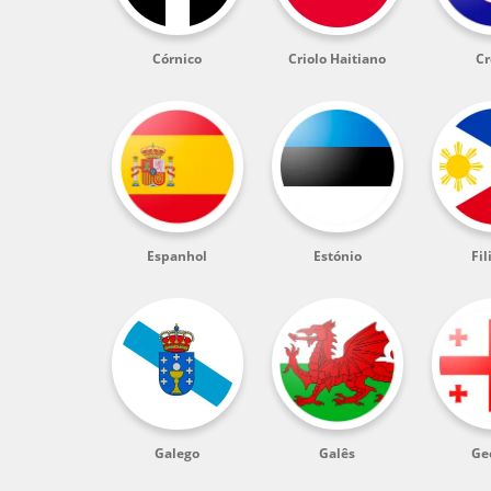
Córnico
Criolo Haitiano
Cr
Espanhol
Estónio
Fil
Galego
Galês
Ge