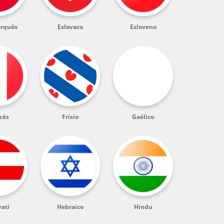
rquês
Eslovaco
Esloveno
cês
Frísio
Gaélico
rati
Hebraico
Hindu