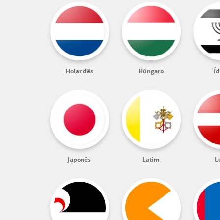
Holandês
Húngaro
Íd
Japonês
Latim
L