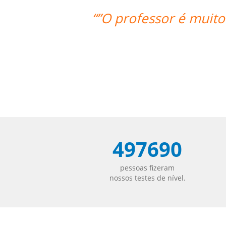
“”As aulas foram maravi
497690
pessoas fizeram
nossos testes de nível.