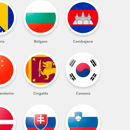
nio
Búlgaro
Cambojano
andarim
Cingalês
Coreano