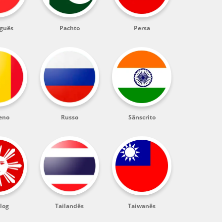
guês
Pachto
Persa
eno
Russo
Sânscrito
log
Tailandês
Taiwanês