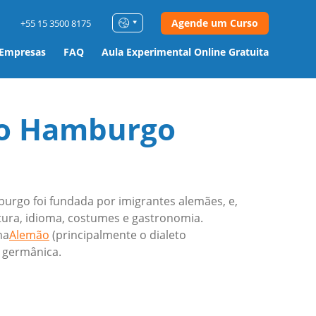
Agende um Curso
+55 15 3500 8175
 Empresas
FAQ
Aula Experimental Online Gratuita
o Hamburgo
burgo foi fundada por imigrantes alemães, e,
etura, idioma, costumes e gastronomia.
ma
Alemão
(principalmente o dialeto
a germânica.