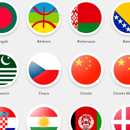
ngali
Bérbere
Bielorusso
Bós
emíri
Checo
Chinês
Chinês M