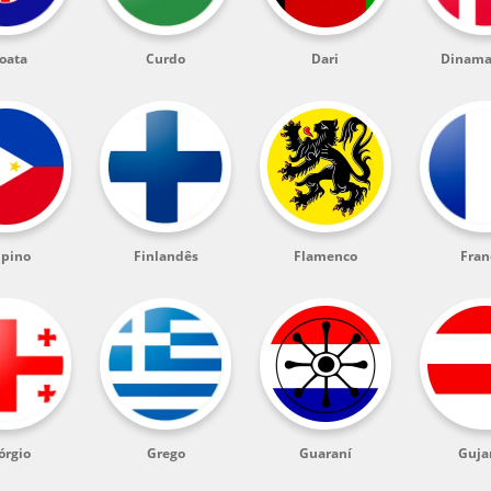
oata
Curdo
Dari
Dinama
ipino
Finlandês
Flamenco
Fran
órgio
Grego
Guaraní
Guja