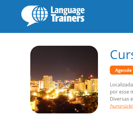
Cur
Agende
Localizada
por esse m
Diversas e
hunsrücki