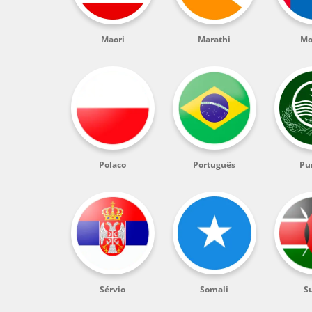
Maori
Marathi
Mo
Polaco
Português
Pu
Sérvio
Somali
Su