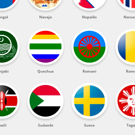
ngol
Navajo
Nepalês
Norue
njabi
Quechua
Romani
Rom
aíli
Sudanês
Sueco
Taga