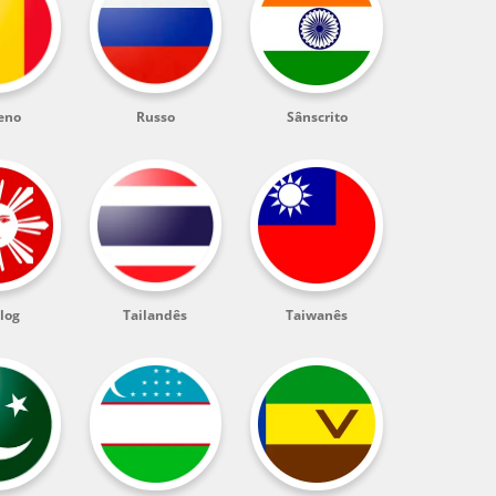
eno
Russo
Sânscrito
log
Tailandês
Taiwanês