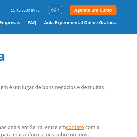
Agende um Curso
+55 15 3500 8175
 Empresas
FAQ
Aula Experimental Online Gratuita
a
mbém é um lugar de bons negócios e de muitas
nacionais em Serra, entre em
contato
com a
o para mais informações sobre um novo