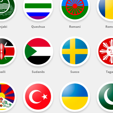
njabi
Quechua
Romani
Rom
aíli
Sudanês
Sueco
Taga