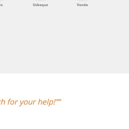
do
Usbeque
Venda
s punctuality.””