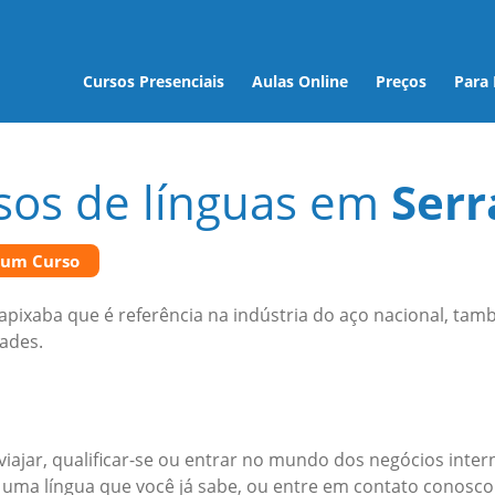
Cursos Presenciais
Aulas Online
Preços
Para
sos de línguas em
Serr
 um Curso
capixaba que é referência na indústria do aço nacional, ta
ades.
iajar, qualificar-se ou entrar no mundo dos negócios inter
uma língua que você já sabe, ou entre em contato conosc