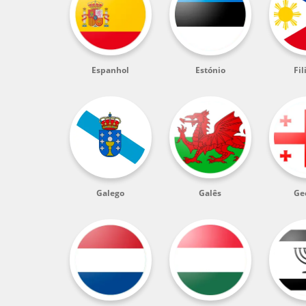
Espanhol
Estónio
Fil
Galego
Galês
Ge