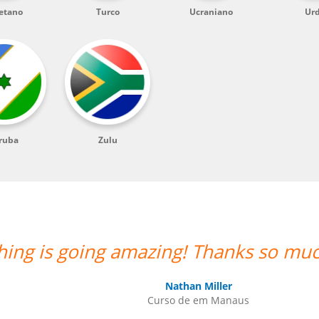
etano
Turco
Ucraniano
Ur
ruba
Zulu
ife likes the lessons and the teacher'
Seok Kwon
Curso de em Goiânia, CJ Selecta