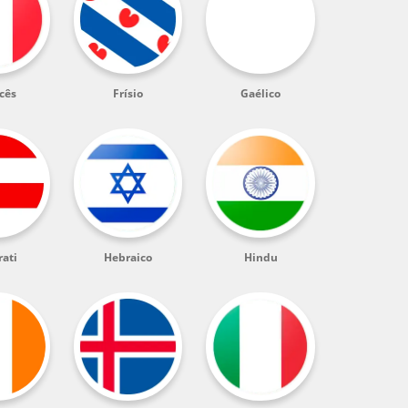
cês
Frísio
Gaélico
rati
Hebraico
Hindu