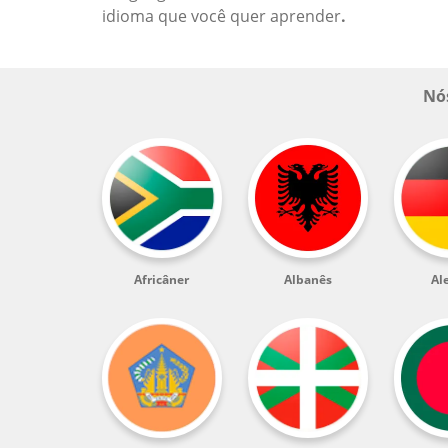
idioma que você quer aprender
.
Nós
Africâner
Albanês
Al