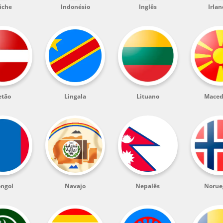
iche
Indonésio
Inglês
Irla
etão
Lingala
Lituano
Maced
ngol
Navajo
Nepalês
Norue