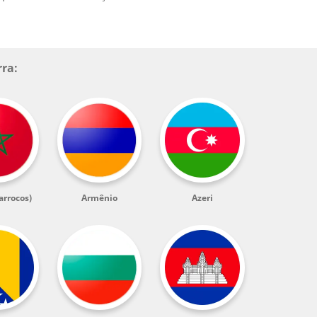
rra:
arrocos)
Armênio
Azeri