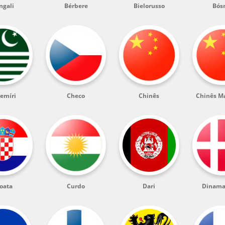
ngali
Bérbere
Bielorusso
Bós
emíri
Checo
Chinês
Chinês M
oata
Curdo
Dari
Dinama