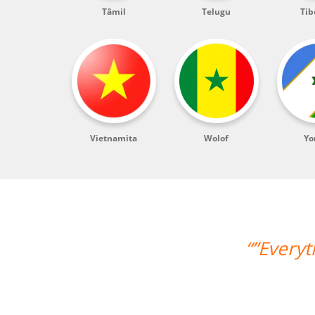
Tâmil
Telugu
Tib
Vietnamita
Wolof
Yo
“”My w