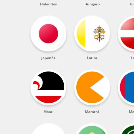
Holandês
Húngaro
Íd
Japonês
Latim
L
Maori
Marathi
Mo